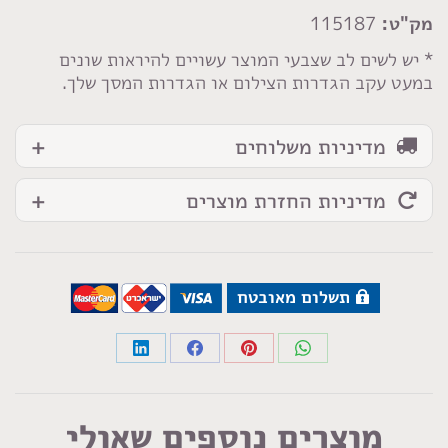
מנצנץ
מק"ט:
115187
אפור
כהה
* יש לשים לב שצבעי המוצר עשויים להיראות שונים
במעט עקב הגדרות הצילום או הגדרות המסך שלך.
נוטה
ירוק
מדיניות משלוחים
מדיניות החזרת מוצרים
תשלום מאובטח
Share
Share
Share
Share
on
on
on
on
LinkedIn
Facebook
Pinterest
WhatsApp
מוצרים נוספים שאולי