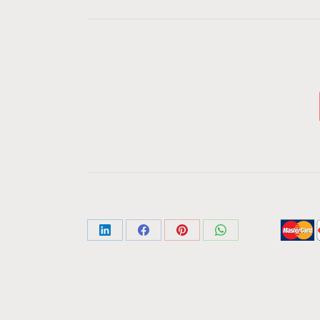
Share
Share
Share
Share
on
on
on
on
LinkedIn
Facebook
Pinterest
WhatsApp