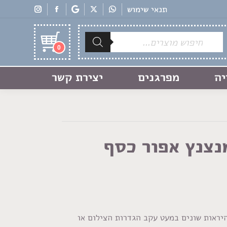
תנאי שימוש
Products
search
0
יה
מפרגנים
יצירת קשר
נצנץ אפור כסף
היראות שונים במעט עקב הגדרות הצילום או