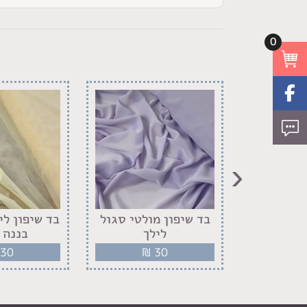
0
‹
מטאלי בז
בד שיפון מולטי סגול
בד שיפון לי
ב
לילך
בננה 
30
₪
30
₪