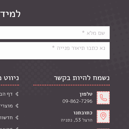
למידע
נשמח להיות בקשר
ניווט 
טלפון
דף הב
09-862-7296
מוצרי
כתובתנו
חדשות 
הרצל 53, נתניה