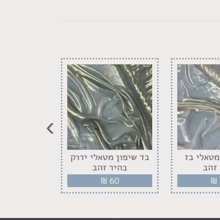
›
מטאלי בז
בד שיפון מטאלי ירוק
בד שיפון 
זהב
בהיר זהב
זה
60
₪
60
₪