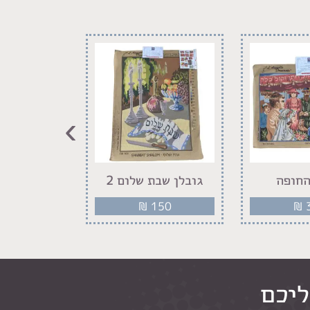
›
החופה
גובלן שבת שלום 2
גובלן שבת
50
₪
150
₪
ליכם