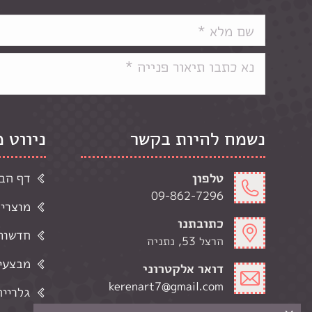
נשמח להיות בקשר
ניווט 
טלפון
דף הב
09-862-7296
מוצרי
כתובתנו
חדשות 
הרצל 53, נתניה
מבצעי
דואר אלקטרוני
kerenart7@gmail.com
גלרייה