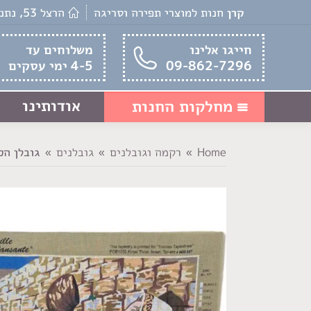
קרן
חנות למוצרי תפירה וסריגה
הרצל 53, נתניה
חייגו אלינו
משלוחים עד
09-862-7296
4-5 ימי עסקים
אודותינו
מחלקות החנות
Home
רקמה וגובלנים
גובלנים
גובלן הכ
You are here: