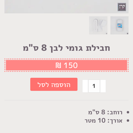
חבילת גומי לבן 8 ס"מ
₪
150
כמות
הוספה לסל
של
חבילת
גומי
רוחב: 8 ס"מ
לבן
אורך: 10 מטר
8