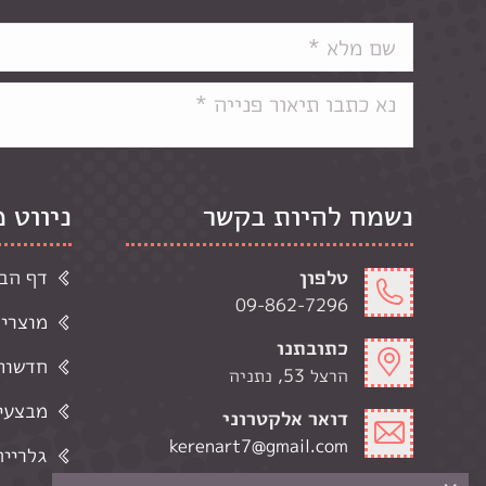
נשמח להיות בקשר
ניווט 
טלפון
דף הב
09-862-7296
מוצרי
כתובתנו
חדשות 
הרצל 53, נתניה
מבצעי
דואר אלקטרוני
kerenart7@gmail.com
גלרייה