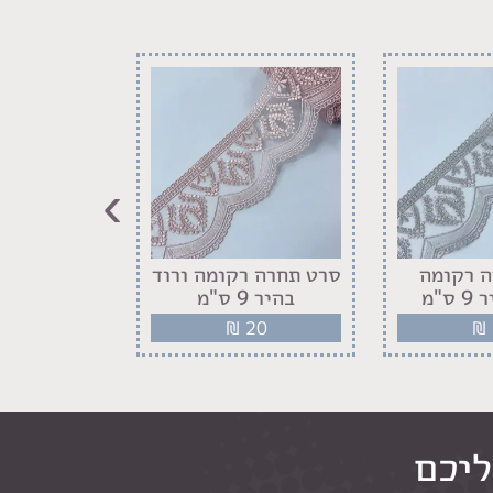
›
 רקומה
סרט תחרה רקומה ורוד
ס"מ
בהיר 9 ס"מ
ס"
20
₪
20
₪
ליכם