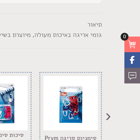
תיאור
גומי אריגה באיכות מעולה, מיוצרת בשיט
0
‹
לאביזרי
סיכות סימ
סימניות סריגה Prym