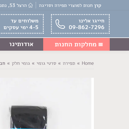
קרן
חנות למוצרי תפירה וסריגה
הרצל 53, נתניה
חייגו אלינו
משלוחים עד
09-862-7296
4-5 ימי עסקים
אודותינו
מחלקות החנות
Home
תפירה
סרטי גומי
גומי חלק
חביל
You are here: