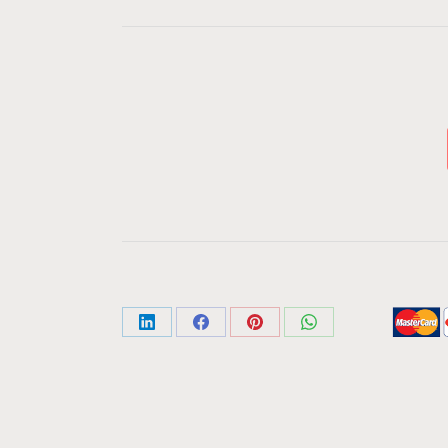
Share
Share
Share
Share
on
on
on
on
LinkedIn
Facebook
Pinterest
WhatsApp