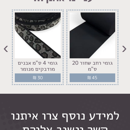
›
‹
גומי רחב שחור 20
גומי 4 ס"מ אבנים
ס"מ
מודבקים מנומר
מו
₪
30
₪
45
למידע נוסף צרו איתנו
קשר ונשוב אליכם