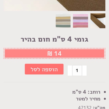
גומי 4 ס"מ חום בהיר
₪
14
כמות
הוספה לסל
של
גומי
4
רוחב: 4 ס"מ
ס"מ
מחיר למטר
חום
מק"ט:
47132