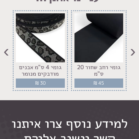
›
‹
גומי רחב שחור 20
גומי 4 ס"מ אבנים
ס"מ
מודבקים מנומר
מו
₪
30
₪
45
למידע נוסף צרו איתנו
קשר ונשוב אליכם