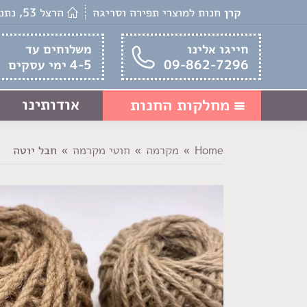
קרן
חנות למוצרי תפירה וסריגה
הרצל 53, נתניה
חייגו אלינו
משלוחים עד
09-862-7296
4-5 ימי עסקים
אודותינו
מחלקות החנות
Home
מקרמה
חוטי מקרמה
חבל יוטה
You are here: