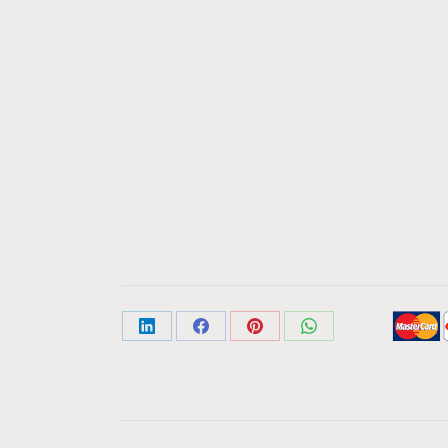
Share
Share
Share
Share
on
on
on
on
LinkedIn
Facebook
Pinterest
WhatsApp