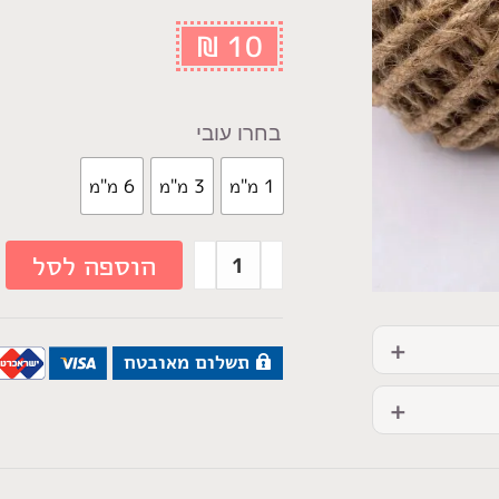
₪
10
עובי
1 מ"מ
3 מ"מ
6 מ"מ
הוספה לסל
תשלום מאובטח