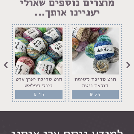
מוצרים נוספים שאולי
יעניינו אותך...
›
‹
חוט סריגה קטיפה
חוט סריגה יארן ארט
חו
דולצה ויטה
גינס ספלאש
₪
15
₪
25
למידע נוסף צרו איתנו