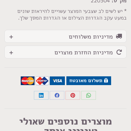
מק"ט:
220304
* יש לשים לב שצבעי המוצר עשויים להיראות שונים
במעט עקב הגדרות הצילום או הגדרות המסך שלך.
מדיניות משלוחים
מדיניות החזרת מוצרים
תשלום מאובטח
Share
Share
Share
Share
on
on
on
on
LinkedIn
Facebook
Pinterest
WhatsApp
מוצרים נוספים שאולי
יעניינו אותך...