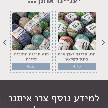
›
‹
רט
חוט סריגה יארן ארט
חוט סריגה הימליה
ח
גינס ספלאש
סיירה
₪
25
₪
15
למידע נוסף צרו איתנו