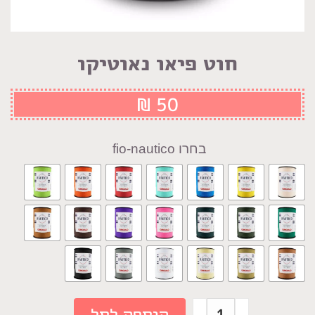
חוט פיאו נאוטיקו
₪
50
fio-nautico
כמות
הוספה לסל