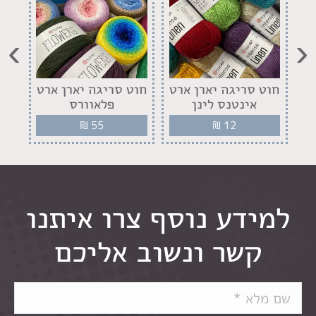
›
‹
רט
חוט סריגה יארן ארט
חוט סריגה יארן ארט
ח
אינטנס לינן
פלאוורס
רו
₪
55
₪
12
למידע נוסף צרו איתנו
קשר ונשוב אליכם