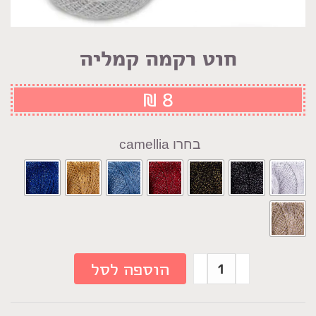
חוט רקמה קמליה
₪
8
camellia
כמות
הוספה לסל
של
חוט