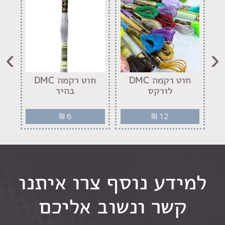
›
‹
חוט רקמה DMC
חוט רקמה DMC
מ
לורקס
בהיר
₪
6
₪
12
למידע נוסף צרו איתנו
קשר ונשוב אליכם