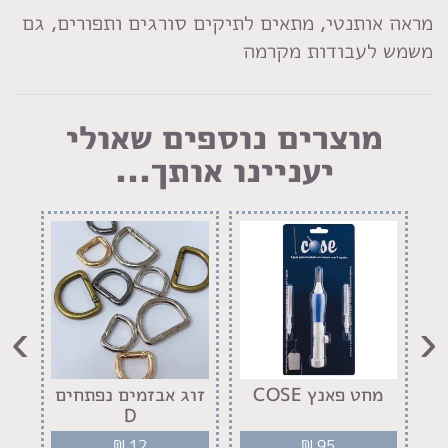
מראה אותנטי, מתאים לתיקים סורגים ותפורים, גם
משמש לעבודות מקרמה
מוצרים נוספים שאולי
יעניינו אותך...
›
‹
ח
מחט פאנץ COSE
זוג אבזמים נפתחים
יד
D
₪
12
₪
95