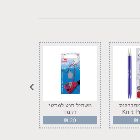
›
תברגות
משחיל חוט למחטי
מסרגות קר
Knit P
רקמה
אפ
29
₪
20
₪