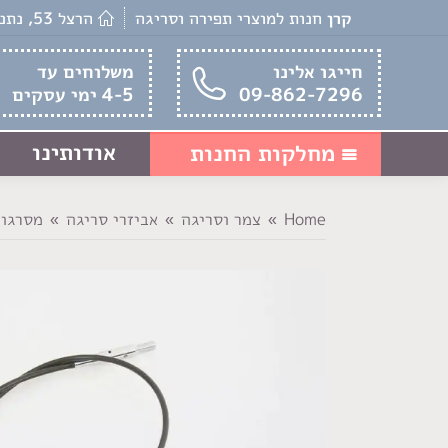
קרן
חנות למוצרי תפירה וסריגה
הרצל 53, נתניה
חייגו אלינו
משלוחים עד
09-862-7296
4-5 ימי עסקים
אודותינו
מחלקות החנות
Home
צמר וסריגה
אביזרי סריגה
מסרגו
You are here: