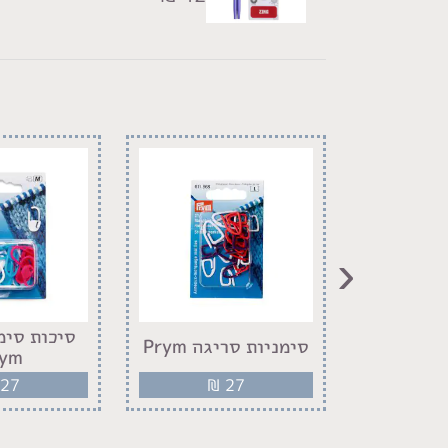
‹
שה טוליפ
סיכות סימ
סימניות סריגה Prym
ר
rym
27
₪
27
₪