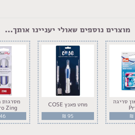
מוצרים נוספים שאולי יעניינו אותך...
ון סריגה
מסרגות מ
מחט פאנץ COSE
ro Zing
P
46
₪
95
₪