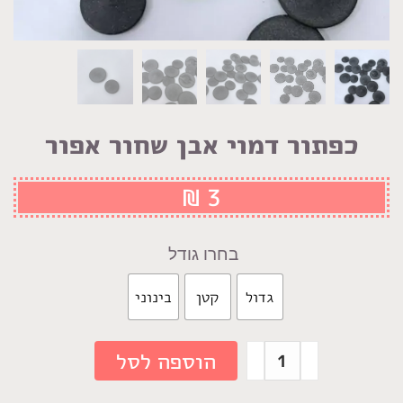
כפתור דמוי אבן שחור אפור
₪
3
גודל
גדול
קטן
בינוני
כמות
הוספה לסל
של