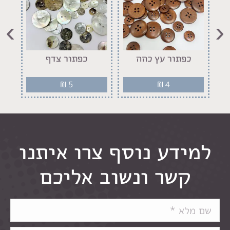
›
‹
יר
כפתור עץ כהה
כפתור צדף
₪
5
₪
4
למידע נוסף צרו איתנו
קשר ונשוב אליכם