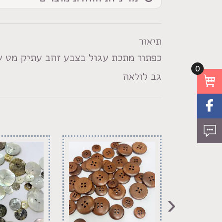
עתיק
מט
תיאור
כפתור מתכת עגול בצבע זהב עתיק מט ע
0
גב לולאה
‹