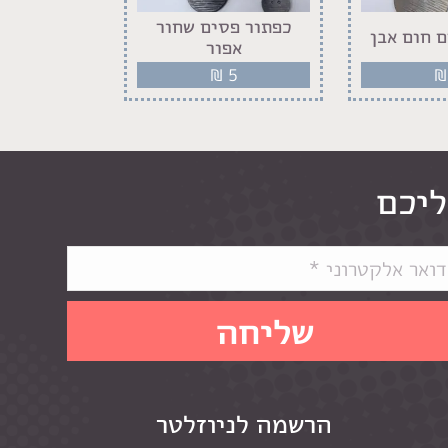
כפתור פסים שחור
 חום אבן
כפתור פסי
אפור
5
₪
5
₪
ליכם
הרשמה לניוזלטר