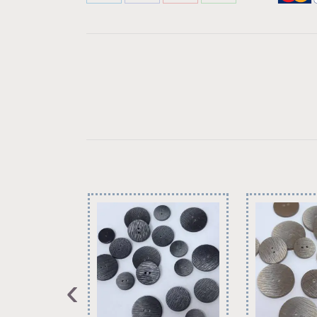
Share
Share
Share
Share
on
on
on
on
LinkedIn
Facebook
Pinterest
WhatsApp
›