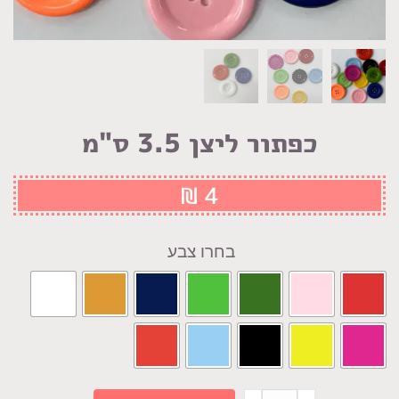
כפתור ליצן 3.5 ס"מ
₪
4
צבע