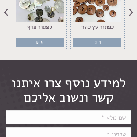
›
‹
יר
כפתור עץ כהה
כפתור צדף
₪
5
₪
4
למידע נוסף צרו איתנו
קשר ונשוב אליכם