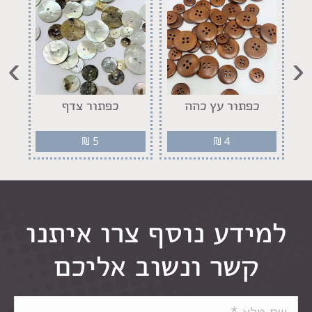
›
‹
יר
כפתור עץ כהה
כפתור צדף
₪
5
₪
4
למידע נוסף צרו איתנו
קשר ונשוב אליכם