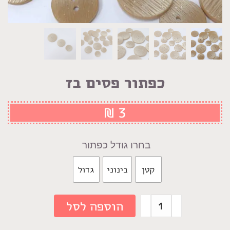
כפתור פסים בז
₪
3
גודל כפתור
קטן
בינוני
גדול
כמות
הוספה לסל
של