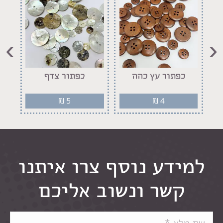
›
‹
יר
כפתור עץ כהה
כפתור צדף
₪
5
₪
4
למידע נוסף צרו איתנו
קשר ונשוב אליכם