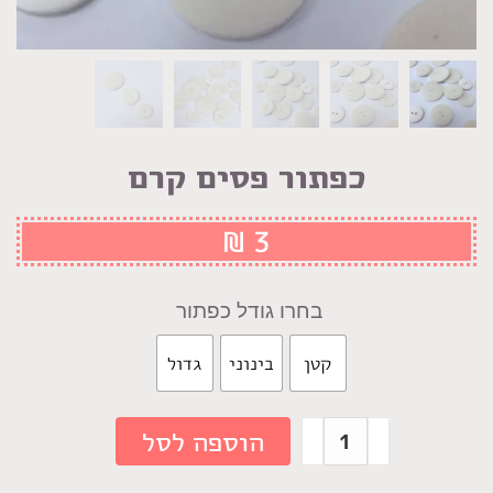
כפתור פסים קרם
₪
3
גודל כפתור
קטן
בינוני
גדול
כמות
הוספה לסל
של