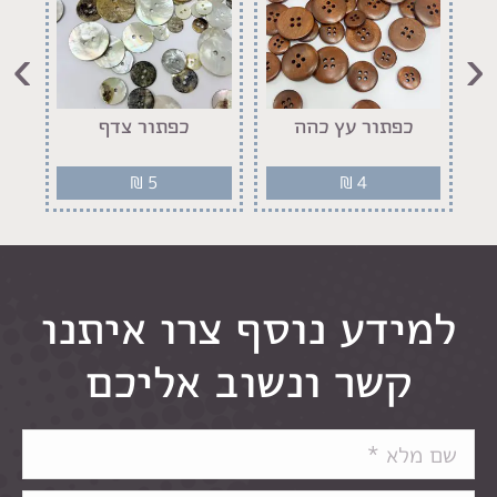
›
‹
יר
כפתור עץ כהה
כפתור צדף
₪
5
₪
4
למידע נוסף צרו איתנו
קשר ונשוב אליכם