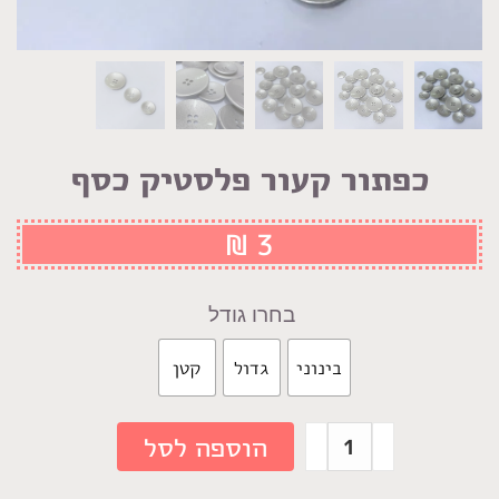
כפתור קעור פלסטיק כסף
₪
3
גודל
בינוני
גדול
קטן
כמות
הוספה לסל
של