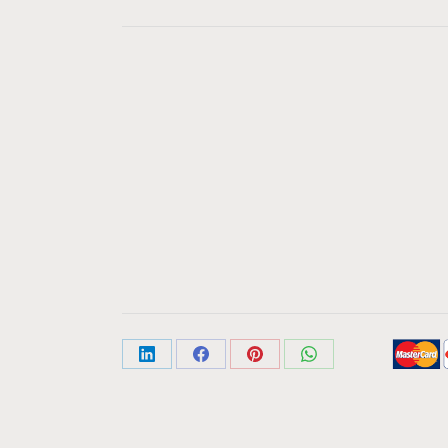
Share
Share
Share
Share
on
on
on
on
LinkedIn
Facebook
Pinterest
WhatsApp