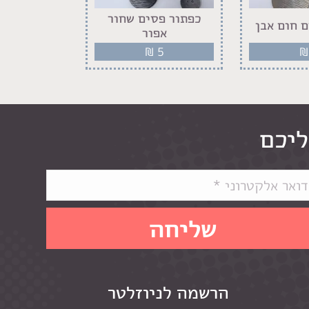
כפתור פסים שחור
 חום אבן
כפתור פסי
אפור
5
₪
5
₪
ליכם
הרשמה לניוזלטר