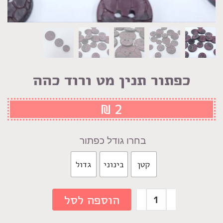
כפתור תנין מט ורוד כהה
₪
2
גודל כפתור
קטן
בינוני
גדול
כמות
הוספה לסל
של