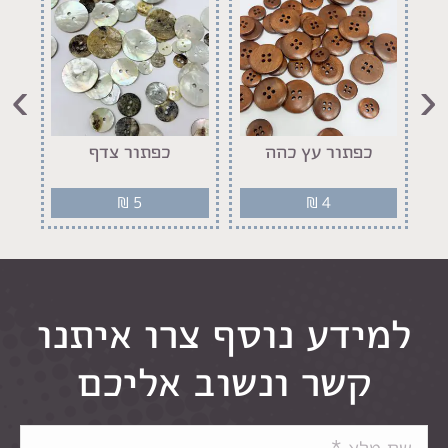
›
‹
יר
כפתור עץ כהה
כפתור צדף
₪
5
₪
4
למידע נוסף צרו איתנו
קשר ונשוב אליכם