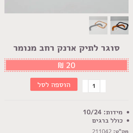
סוגר לתיק ארנק רחב מנומר
₪
20
כמות
הוספה לסל
של
סוגר
לתיק
מידות: 10/24
ארנק
כולל ברגים
רחב
מק"ט:
211042