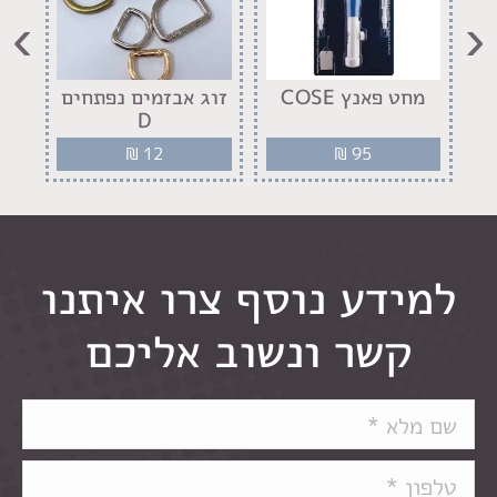
›
‹
ח
מחט פאנץ COSE
זוג אבזמים נפתחים
יד
D
₪
12
₪
95
למידע נוסף צרו איתנו
קשר ונשוב אליכם