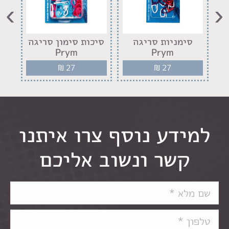
›
‹
סימניות סריגה
סיכות סימון סריגה
זוג
Prym
Prym
₪
27
₪
27
למידע נוסף צרו איתנו
קשר ונשוב אליכם