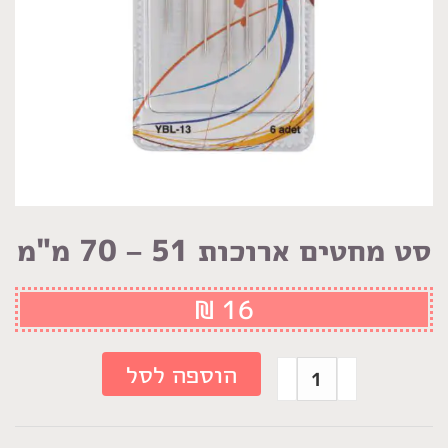
סט מחטים ארוכות 51 – 70 מ"מ
₪
16
כמות
הוספה לסל
של
סט