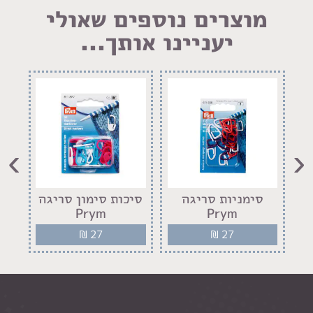
LinkedIn
Facebook
Pinterest
WhatsApp
מוצרים נוספים שאולי
יעניינו אותך...
›
‹
סימניות סריגה
סיכות סימון סריגה
זוג
Prym
Prym
₪
27
₪
27