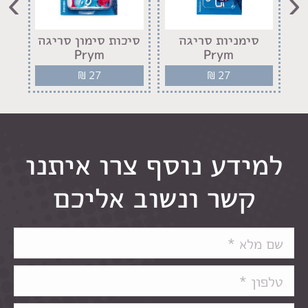
›
‹
סימניות סריגה
סיכות סימון סריגה
זוג
Prym
Prym
₪
27
₪
27
למידע נוסף צרו איתנו
קשר ונשוב אליכם