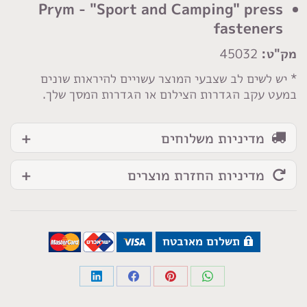
מכשיר
Prym - "Sport and Camping" press
15
fasteners
מ"מ
מק"ט:
45032
* יש לשים לב שצבעי המוצר עשויים להיראות שונים
במעט עקב הגדרות הצילום או הגדרות המסך שלך.
מדיניות משלוחים
מדיניות החזרת מוצרים
תשלום מאובטח
Share
Share
Share
Share
on
on
on
on