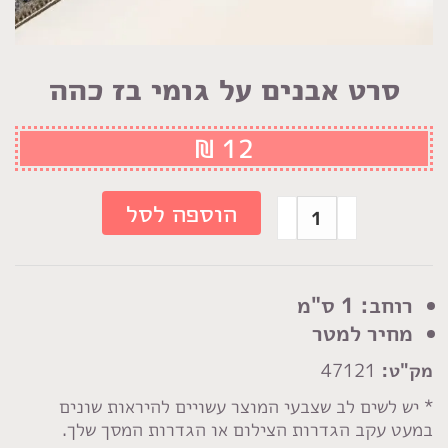
סרט אבנים על גומי בז כהה
₪
12
כמות
הוספה לסל
של
סרט
אבנים
רוחב: 1 ס"מ
על
מחיר למטר
גומי
מק"ט:
47121
בז
כהה
* יש לשים לב שצבעי המוצר עשויים להיראות שונים
במעט עקב הגדרות הצילום או הגדרות המסך שלך.