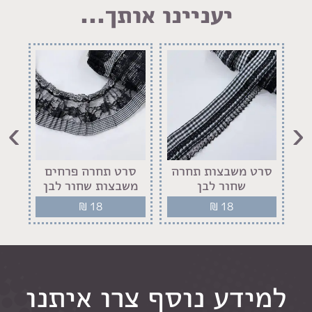
יעניינו אותך...
›
‹
ם
סרט משבצות תחרה
סרט תחרה פרחים
ס
שחור לבן
משבצות שחור לבן
₪
18
₪
18
למידע נוסף צרו איתנו