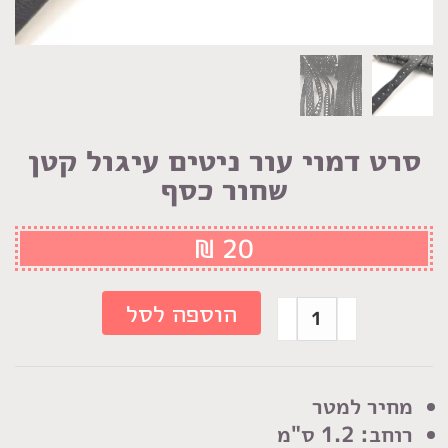
סרט דמוי עור ניטים עיגול קטן
שחור כסף
₪
20
כמות
הוספה לסל
של
סרט
דמוי
מחיר למטר
עור
רוחב: 1.2 ס"מ