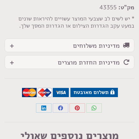
ניטים
מק"ט:
43355
עיגול
קטן
* יש לשים לב שצבעי המוצר עשויים להיראות שונים
במעט עקב הגדרות הצילום או הגדרות המסך שלך.
שחור
כסף
מדיניות משלוחים
מדיניות החזרת מוצרים
תשלום מאובטח
Share
Share
Share
Share
on
on
on
on
LinkedIn
Facebook
Pinterest
WhatsApp
מוצרים נוספים שאולי