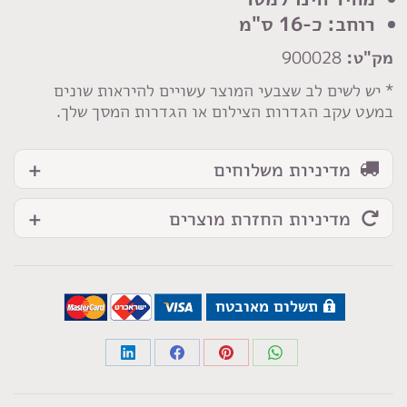
2
רוחב: כ-16 ס"מ
קומות
מק"ט:
900028
לבן/טבעי
16
* יש לשים לב שצבעי המוצר עשויים להיראות שונים
במעט עקב הגדרות הצילום או הגדרות המסך שלך.
ס"מ
מדיניות משלוחים
מדיניות החזרת מוצרים
תשלום מאובטח
Share
Share
Share
Share
on
on
on
on