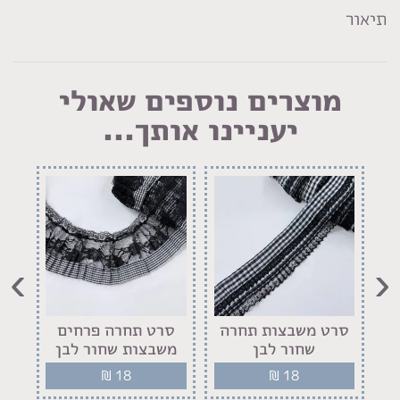
LinkedIn
Facebook
Pinterest
WhatsApp
תיאור
מוצרים נוספים שאולי
יעניינו אותך...
›
‹
ם
סרט משבצות תחרה
סרט תחרה פרחים
ס
שחור לבן
משבצות שחור לבן
₪
18
₪
18