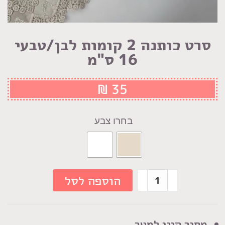
סרט כותנה 2 קומות לבן/טבעי
16 ס"מ
₪
35
צבע
כמות
הוספה לסל
של
סרט
כותנה
מחיר הינו למטר