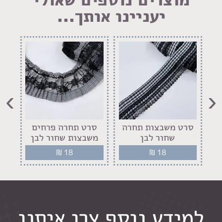
יעניינו אותך...
›
‹
ם
סרט משבצות תחרה
סרט תחרה פרחים
ס
שחור לבן
משבצות שחור לבן
₪
18
₪
18
למידע נוסף צרו איתנו