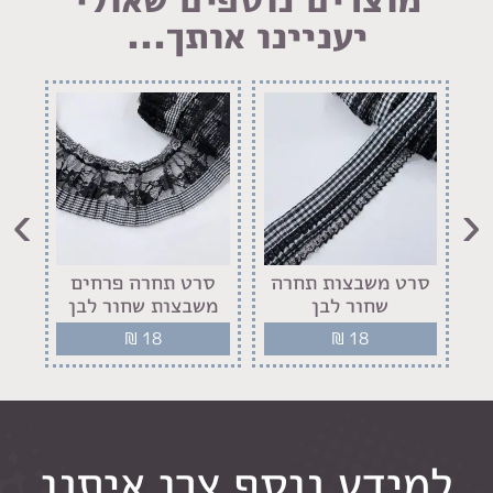
יעניינו אותך...
›
‹
ם
סרט משבצות תחרה
סרט תחרה פרחים
ס
שחור לבן
משבצות שחור לבן
₪
18
₪
18
למידע נוסף צרו איתנו