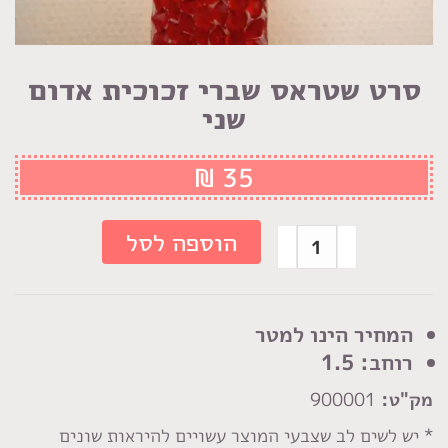
סרט שטראס שברי זכוכית אדום
שני
₪
35
כמות
הוספה לסל
של
סרט
שטראס
המחיר הינו למטר
שברי
רוחב: 1.5
זכוכית
מק"ט:
900001
אדום
שני
* יש לשים לב שצבעי המוצר עשויים להיראות שונים