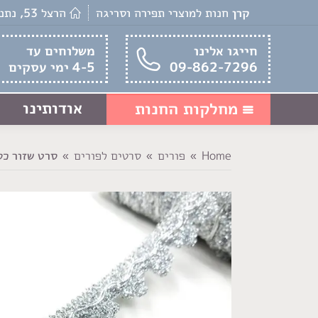
קרן
חנות למוצרי תפירה וסריגה
הרצל 53, נתניה
חייגו אלינו
משלוחים עד
09-862-7296
4-5 ימי עסקים
אודותינו
מחלקות החנות
Home
פורים
סרטים לפורים
סרט שזור כסף
You are here: