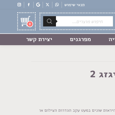
תנאי שימוש
Products
search
0
יה
מפרגנים
יצירת קשר
זג 2
היראות שונים במעט עקב הגדרות הצילום או