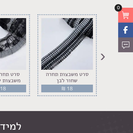
0
‹
ם אבנים
סרט משבצות תחרה
סרט תחרה
כסף
שחור לבן
משבצות ש
18
₪
18
₪
למידע