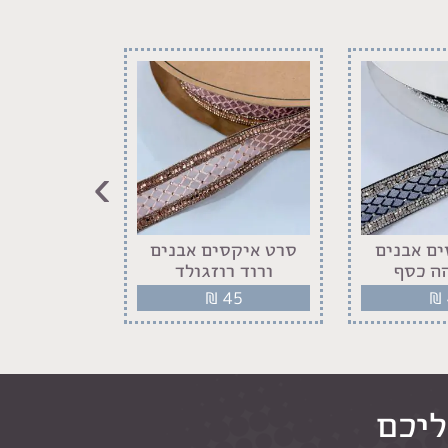
›
ם אבנים
סרט איקסים אבנים
סרט איקס
ה כסף
ורוד רוזגולד
שחור
45
₪
45
₪
ליכם