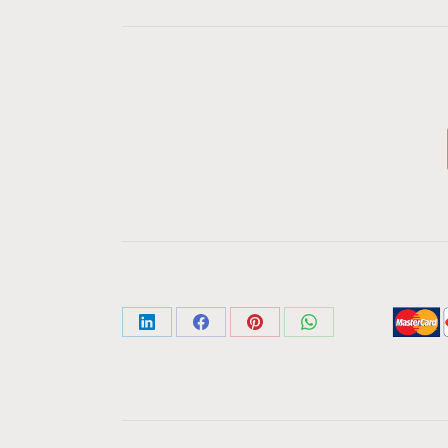
Share
Share
Share
Share
on
on
on
on
LinkedIn
Facebook
Pinterest
WhatsApp