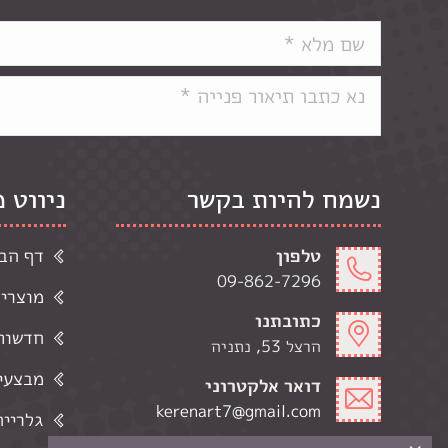
נשמח להיות בקשר
ניווט 
טלפון
דף הב
09-862-7296
מוצרי
כתובתנו
חדשות 
הרצל 53, נתניה
מבצעי
דואר אלקטרוני
kerenart7@gmail.com
גלרייה