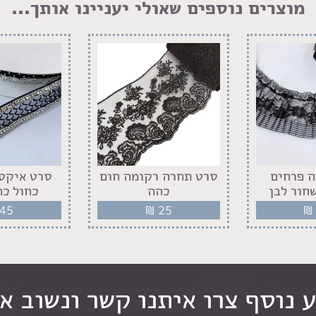
מוצרים נוספים שאולי יעניינו אותך...
 פרחים
סרט תחרה רקומה חום
סרט איקסי
חור לבן
כהה
כחול כה
45
₪
25
₪
 נוסף צרו איתנו קשר ונשוב א