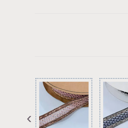
on
on
on
on
LinkedIn
Facebook
Pinterest
WhatsApp
›