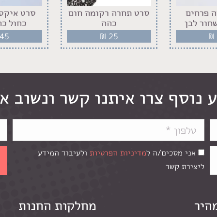
 פרחים
סרט תחרה רקומה חום
סרט איקסי
חור לבן
כהה
כחול כה
45
₪
25
₪
 נוסף צרו איתנו קשר ונשוב א
אני מסכים/ה ל
מדיניות הפרטיות
ולעיבוד המידע
ליצירת קשר
מהיר
מחלקות החנות