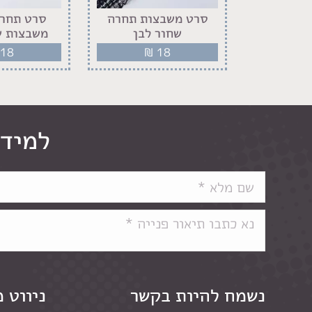
ם אבנים
סרט משבצות תחרה
סרט תחרה
כסף
שחור לבן
משבצות ש
18
₪
18
₪
למידע
נשמח להיות בקשר
ניווט 