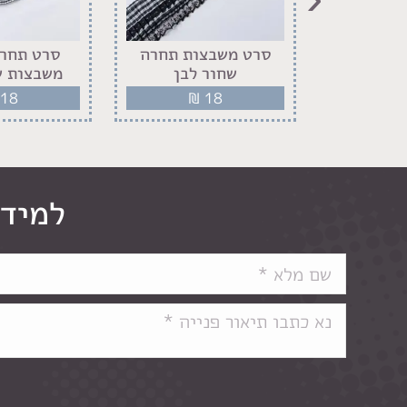
ם אבנים
סרט משבצות תחרה
סרט תחרה
כסף
שחור לבן
משבצות ש
18
₪
18
₪
למידע