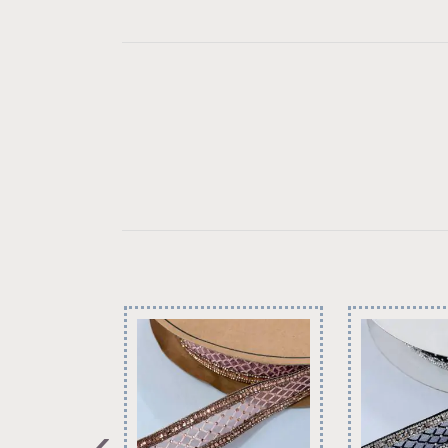
on
on
on
on
LinkedIn
Facebook
Pinterest
WhatsApp
›