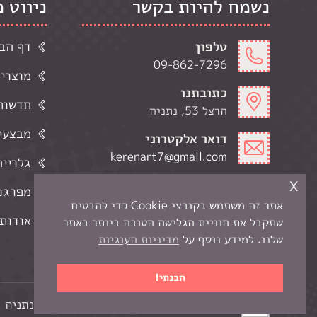
נשמח להיות בקשר
ניווט 
טלפון
דף הב
09-862-7296
מוצרי
כתובתנו
חדשות 
הרצל 53, נתניה
מבצעי
דואר אלקטרוני
kerenart7@gmail.com
גלרייה
x
שעות פתיחה
מפרגנ
ימי א-ה' 9:00-19:00
אתר זה משתמש בקובצי Cookie כדי להבטיח
ימי ו 9:00-13:00
אודותי
שתקבל את חוויית הגלישה הטובה ביותר באתר
שלנו. למידע נוסף על
מדיניות העוגיות
הבנתי!
כל הזכויות שמורות לקרן -
חנות יצירה בנתניה