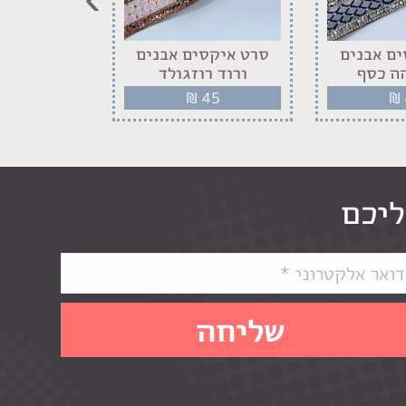
ם אבנים
סרט איקסים אבנים
סרט איקס
ה כסף
ורוד רוזגולד
שחור
45
₪
45
₪
ליכם