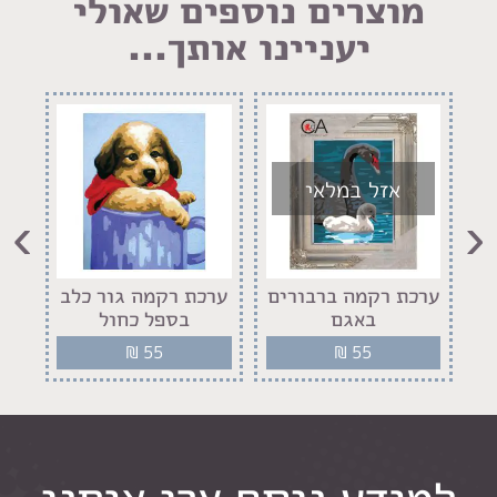
מוצרים נוספים שאולי
יעניינו אותך...
אזל במלאי
›
‹
ם
ערכת רקמה ברבורים
ערכת רקמה גור כלב
ער
באגם
בספל כחול
₪
55
₪
55
למידע נוסף צרו איתנו