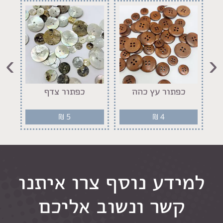
›
‹
יר
כפתור עץ כהה
כפתור צדף
₪
5
₪
4
למידע נוסף צרו איתנו
קשר ונשוב אליכם