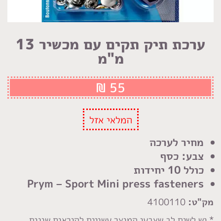
ערכת תיק תקים עם מכשיר 13
מ"מ
₪
55
המלאי אזל
מחיר לערכה
צבע: כסף
כולל 10 יחידות
Prym – Sport Mini press fasteners
מק"ט:
4100110
* יש לשים לב שצבעי המוצר עשויים להיראות שונים