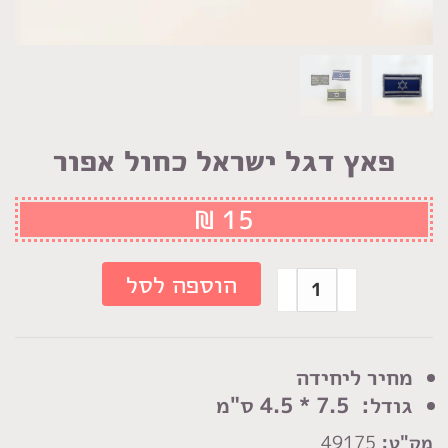
פאץ דגל ישראל כחול אפור
₪
15
כמות
הוספה לסל
של
פאץ
דגל
מחיר ליחידה
ישראל
גודל: 7.5 * 4.5 ס"מ
כחול
מק"ט:
49175