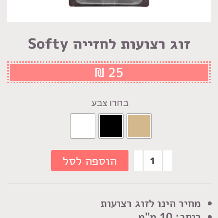
זוג רצועות לחזייה Softy
₪
25
צבע
כמות
הוספה לסל
של
זוג
רצועות
מחיר הינו לזוג רצועות
לחזייה
רוחב: 10 מ"מ