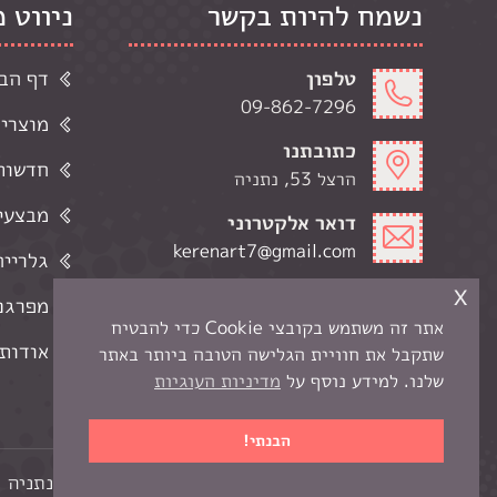
נשמח להיות בקשר
ניווט 
טלפון
דף הב
09-862-7296
מוצרי
כתובתנו
חדשות 
הרצל 53, נתניה
מבצעי
דואר אלקטרוני
kerenart7@gmail.com
גלרייה
x
שעות פתיחה
מפרגנ
ימי א-ה' 9:00-19:00
אתר זה משתמש בקובצי Cookie כדי להבטיח
ימי ו 9:00-13:00
אודותי
שתקבל את חוויית הגלישה הטובה ביותר באתר
שלנו. למידע נוסף על
מדיניות העוגיות
הבנתי!
כל הזכויות שמורות לקרן -
חנות יצירה בנתניה