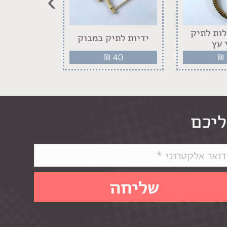
›
לות לתיק
ידיות לתיק במבוק
חישוק מת
 עץ
12
₪
40
₪
ליכם