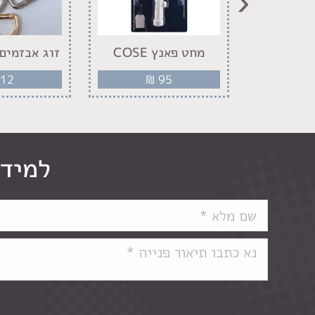
‹
כת נתפח
מחט פאנץ COSE
זוג אבזמים 
12
₪
95
₪
למידע